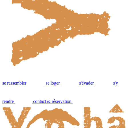
se rassembler
se loger
s'évader
s'y
rendre
contact & réservation