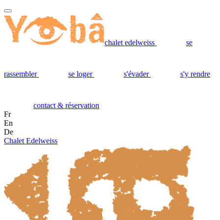
chalet edelweiss
se
rassembler
se loger
s'évader
s'y rendre
contact & réservation
Fr
En
De
Chalet Edelweiss