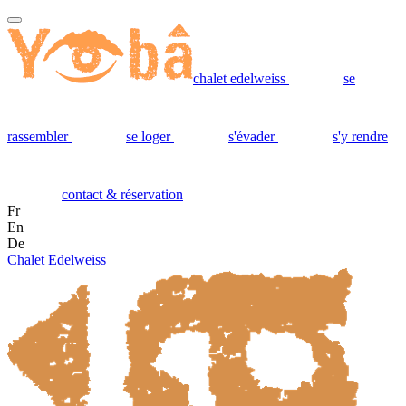
chalet edelweiss
se
rassembler
se loger
s'évader
s'y rendre
contact & réservation
Fr
En
De
Chalet Edelweiss